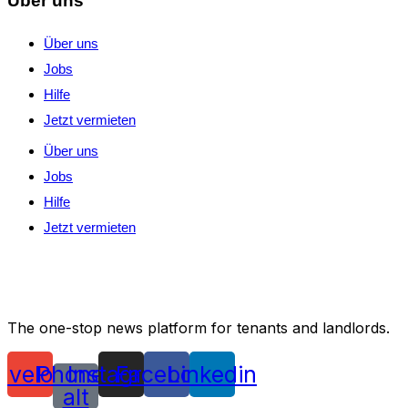
Über uns
Über uns
Jobs
Hilfe
Jetzt vermieten
Über uns
Jobs
Hilfe
Jetzt vermieten
The one-stop news platform for tenants and landlords.
nvelope
Phone-
Instagram
Facebook
Linkedin
alt