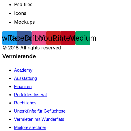
Psd files
Icons
Mockups
Twitter
Facebook
Dribbble
Youtube
Pinterest
Medium
© 2018 All rights reserved
Vermietende
Academy
Ausstattung
Finanzen
Perfektes Inserat
Rechtliches
Unterkünfte für Geflüchtete
Vermieten mit Wunderflats
Mietpreisrechner