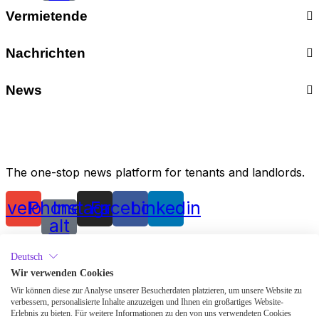
Vermietende
Academy
Nachrichten
Ausstattung
Academy
Finanzen
News
Ausstattung
Perfektes Inserat
Academy
Finanzen
Rechtliches
Ausstattung
Perfektes Inserat
Unterkünfte für Geflüchtete
Finanzen
Rechtliches
Vermieten mit Wunderflats
The one-stop news platform for tenants and landlords.
Perfektes Inserat
Unterkünfte für Geflüchtete
Mietpreisrechner
Rechtliches
Vermieten mit Wunderflats
Academy
nvelope
Phone-
Instagram
Facebook
Linkedin
Unterkünfte für Geflüchtete
Mietpreisrechner
alt
Ausstattung
Vermieten mit Wunderflats
Academy
Allgemeine Geschäftsbedingungen
Finanzen
Deutsch
Mietpreisrechner
Ausstattung
Perfektes Inserat
Datenschutzerklärung
Wir verwenden Cookies
Academy
Finanzen
Rechtliches
Wir können diese zur Analyse unserer Besucherdaten platzieren, um unsere Website zu
Impressum
Ausstattung
Perfektes Inserat
Unterkünfte für Geflüchtete
verbessern, personalisierte Inhalte anzuzeigen und Ihnen ein großartiges Website-
Erlebnis zu bieten. Für weitere Informationen zu den von uns verwendeten Cookies
Finanzen
Patenthinweis